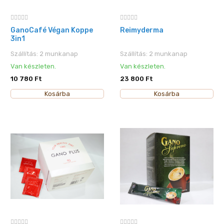
GanoCafé Végan Koppe
Reimyderma
3in1
Szállítás: 2 munkanap
Szállítás: 2 munkanap
Van készleten.
Van készleten.
10 780 Ft
23 800 Ft
Kosárba
Kosárba