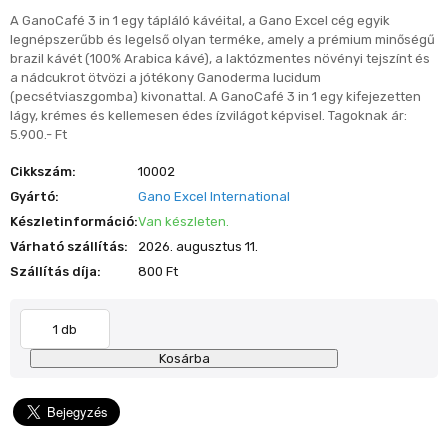
A GanoCafé 3 in 1 egy tápláló kávéital, a Gano Excel cég egyik
legnépszerűbb és legelső olyan terméke, amely a prémium minőségű
brazil kávét (100% Arabica kávé), a laktózmentes növényi tejszínt és
a nádcukrot ötvözi a jótékony Ganoderma lucidum
(pecsétviaszgomba) kivonattal. A GanoCafé 3 in 1 egy kifejezetten
lágy, krémes és kellemesen édes ízvilágot képvisel. Tagoknak ár:
5.900.- Ft
Cikkszám:
10002
Gyártó:
Gano Excel International
Készletinformáció:
Van készleten.
Várható szállítás:
2026. augusztus 11.
Szállítás díja:
800 Ft
Kosárba