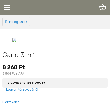
shopping_basket
Meleg italok
Gano 3 in 1
8 260 Ft
6 504 Ft + ÁFA
Törzsvásárlói ár:
5 900 Ft
Legyen törzsvásárló!
0 értékelés