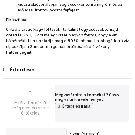
visszajelzései alapján segít csökkenteni a migrént és az
időjárási frontok okozta fejfájást.
Elkészítése
Öntsd a tasak (vagy fél tasak) tartalmát egy csészébe, majd
öntsd fel kb. 1,5–2 dl meleg vízzel. Nagyon fontos, hogy a víz
hőmérséklete
ne haladja meg a 80 °C-ot
, mert a lobogó forró víz
elpusztítja a Ganoderma gomba értékes, hőre érzékeny
hatóanyagait.
Értékelések
Megvásárolta a terméket?
Ossza
meg valünk a véleményét!
Erről a termékről
Értékelés írása
még nem érkezett
értékelés.