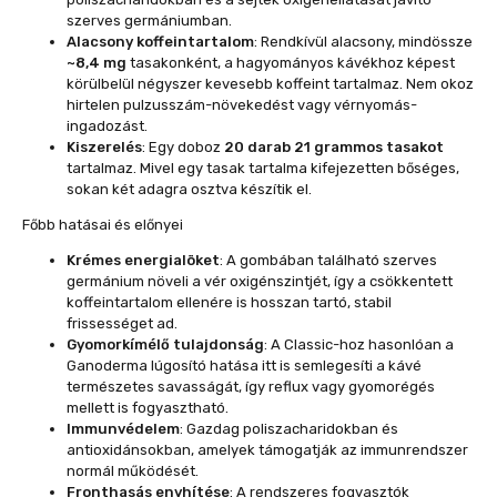
szerves germániumban.
Alacsony koffeintartalom
: Rendkívül alacsony, mindössze
~8,4 mg
tasakonként, a hagyományos kávékhoz képest
körülbelül négyszer kevesebb koffeint tartalmaz. Nem okoz
hirtelen pulzusszám-növekedést vagy vérnyomás-
ingadozást.
Kiszerelés
: Egy doboz
20 darab 21 grammos tasakot
tartalmaz. Mivel egy tasak tartalma kifejezetten bőséges,
sokan két adagra osztva készítik el.
Főbb hatásai és előnyei
Krémes energialöket
: A gombában található szerves
germánium növeli a vér oxigénszintjét, így a csökkentett
koffeintartalom ellenére is hosszan tartó, stabil
frissességet ad.
Gyomorkímélő tulajdonság
: A Classic-hoz hasonlóan a
Ganoderma lúgosító hatása itt is semlegesíti a kávé
természetes savasságát, így reflux vagy gyomorégés
mellett is fogyasztható.
Immunvédelem
: Gazdag poliszacharidokban és
antioxidánsokban, amelyek támogatják az immunrendszer
normál működését.
Fronthasás enyhítése
: A rendszeres fogyasztók