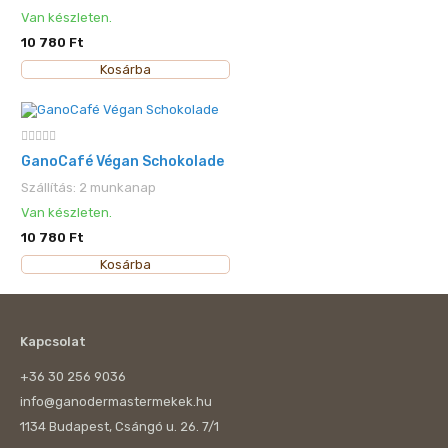
Van készleten.
10 780 Ft
Kosárba
GanoCafé Végan Schokolade
Szállítás: 2 munkanap
Van készleten.
10 780 Ft
Kosárba
Kapcsolat
+36 30 256 9036
info@ganodermastermekek.hu
1134 Budapest, Csángó u. 26. 7/1