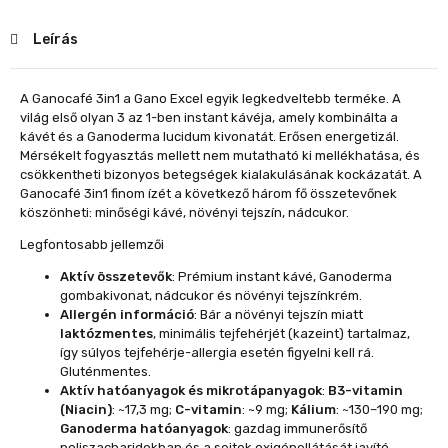
Leírás
A Ganocafé 3in1 a Gano Excel egyik legkedveltebb terméke. A
világ első olyan 3 az 1-ben instant kávéja, amely kombinálta a
kávét és a Ganoderma lucidum kivonatát. Erősen energetizál.
Mérsékelt fogyasztás mellett nem mutatható ki mellékhatása, és
csökkentheti bizonyos betegségek kialakulásának kockázatát. A
Ganocafé 3in1 finom ízét a következő három fő összetevőnek
köszönheti: minőségi kávé, növényi tejszín, nádcukor.
Legfontosabb jellemzői
Aktív összetevők
: Prémium instant kávé, Ganoderma
gombakivonat, nádcukor és növényi tejszínkrém.
Allergén információ
: Bár a növényi tejszín miatt
laktózmentes
, minimális tejfehérjét (kazeint) tartalmaz,
így súlyos tejfehérje-allergia esetén figyelni kell rá.
Gluténmentes.
Aktív hatóanyagok és mikrotápanyagok
:
B3-vitamin
(Niacin)
: ~17,3 mg;
C-vitamin
: ~9 mg;
Kálium
: ~130–190 mg;
Ganoderma hatóanyagok
: gazdag immunerősítő
poliszacharidokban és a sejtek oxigénellátását javító