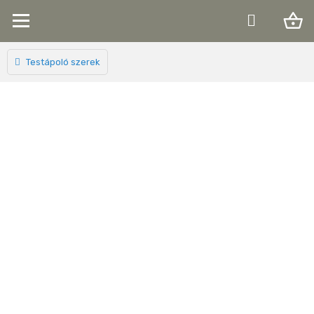
shopping_basket
Testápoló szerek