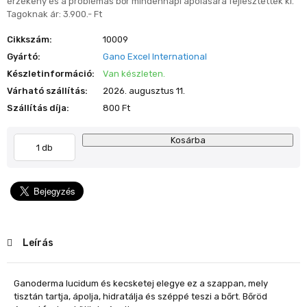
érzékeny és a problémás bőr mindennapi ápolására fejlesztettek ki.
Tagoknak ár: 3.900.- Ft
Cikkszám:
10009
Gyártó:
Gano Excel International
Készletinformáció:
Van készleten.
Várható szállítás:
2026. augusztus 11.
Szállítás díja:
800 Ft
Kosárba
Leírás
Ganoderma lucidum és kecsketej elegye ez a szappan, mely
tisztán tartja, ápolja, hidratálja és széppé teszi a bőrt. Bőröd