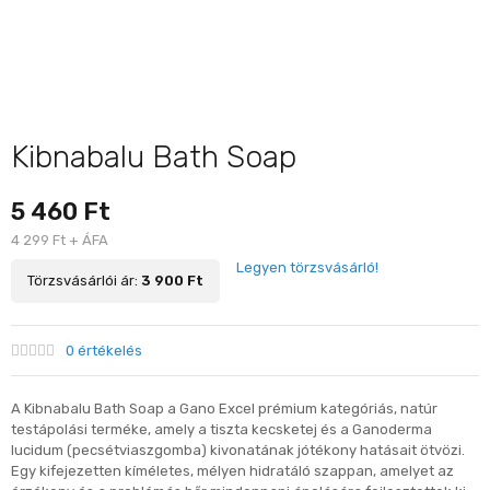
Kibnabalu Bath Soap
5 460 Ft
4 299 Ft + ÁFA
Legyen törzsvásárló!
Törzsvásárlói ár:
3 900 Ft
0 értékelés
A Kibnabalu Bath Soap a Gano Excel prémium kategóriás, natúr
testápolási terméke, amely a tiszta kecsketej és a Ganoderma
lucidum (pecsétviaszgomba) kivonatának jótékony hatásait ötvözi.
Egy kifejezetten kíméletes, mélyen hidratáló szappan, amelyet az