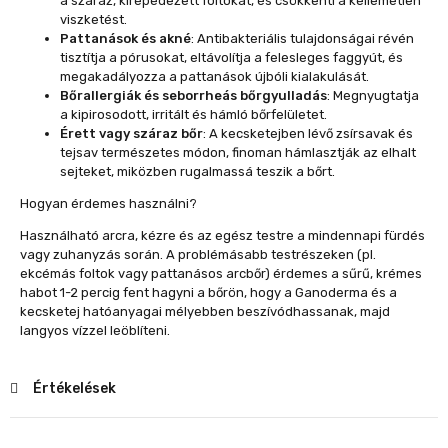
a száraz, kirepedezett foltokat, és csökkenti a kellemetlen
viszketést.
Pattanások és akné
: Antibakteriális tulajdonságai révén
tisztítja a pórusokat, eltávolítja a felesleges faggyút, és
megakadályozza a pattanások újbóli kialakulását.
Bőrallergiák és seborrheás bőrgyulladás
: Megnyugtatja
a kipirosodott, irritált és hámló bőrfelületet.
Érett vagy száraz bőr
: A kecsketejben lévő zsírsavak és
tejsav természetes módon, finoman hámlasztják az elhalt
sejteket, miközben rugalmassá teszik a bőrt.
Hogyan érdemes használni?
Használható arcra, kézre és az egész testre a mindennapi fürdés
vagy zuhanyzás során. A problémásabb testrészeken (pl.
ekcémás foltok vagy pattanásos arcbőr) érdemes a sűrű, krémes
habot 1-2 percig fent hagyni a bőrön, hogy a Ganoderma és a
kecsketej hatóanyagai mélyebben beszívódhassanak, majd
langyos vízzel leöblíteni.
Értékelések