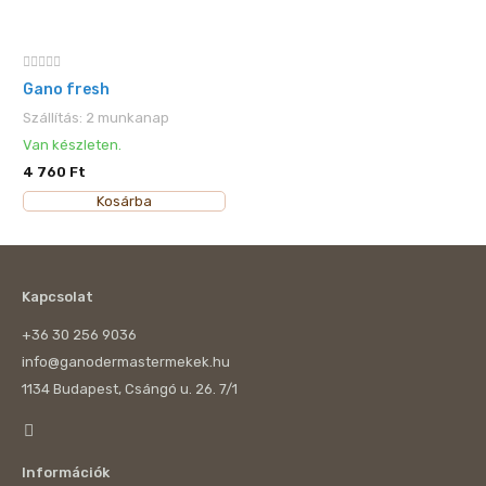
Gano fresh
Szállítás: 2 munkanap
Van készleten.
4 760 Ft
Kosárba
Kapcsolat
+36 30 256 9036
info@ganodermastermekek.hu
1134 Budapest, Csángó u. 26. 7/1
Információk