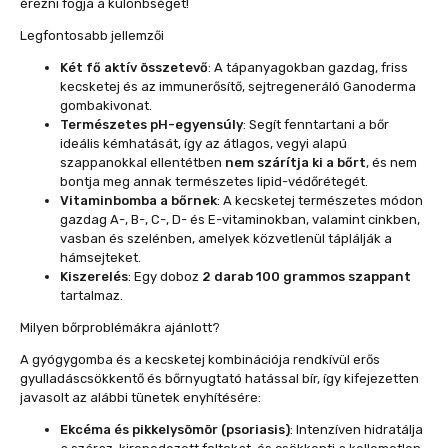
érezni fogja a különbséget!
Legfontosabb jellemzői
Két fő aktív összetevő
: A tápanyagokban gazdag, friss
kecsketej és az immunerősítő, sejtregeneráló Ganoderma
gombakivonat.
Természetes pH-egyensúly
: Segít fenntartani a bőr
ideális kémhatását, így az átlagos, vegyi alapú
szappanokkal ellentétben
nem szárítja ki a bőrt
, és nem
bontja meg annak természetes lipid-védőrétegét.
Vitaminbomba a bőrnek
: A kecsketej természetes módon
gazdag A-, B-, C-, D- és E-vitaminokban, valamint cinkben,
vasban és szelénben, amelyek közvetlenül táplálják a
hámsejteket.
Kiszerelés
: Egy doboz
2 darab 100 grammos szappant
tartalmaz.
Milyen bőrproblémákra ajánlott?
A gyógygomba és a kecsketej kombinációja rendkívül erős
gyulladáscsökkentő és bőrnyugtató hatással bír, így kifejezetten
javasolt az alábbi tünetek enyhítésére:
Ekcéma és pikkelysömör (psoriasis)
: Intenzíven hidratálja