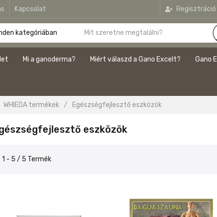
ás
Kapcsolat
Regisztráció
let
Mi a ganoderma?
Miért válaszd a Gano Excelt?
Gano E
WHIEDA termékek
/
Egészségfejlesztő eszközök
gészségfejlesztő eszközök
1 - 5 / 5 Termék