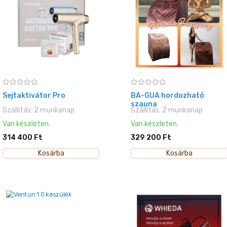
Sejtaktivátor Pro
BA-GUA hordozható
szauna
Szállítás: 2 munkanap
Szállítás: 2 munkanap
Van készleten.
Van készleten.
314 400 Ft
329 200 Ft
Kosárba
Kosárba