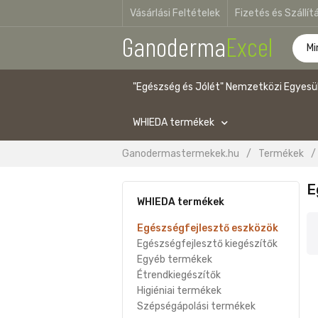
Vásárlási Feltételek
Fizetés és Szállít
Ganoderma
Excel
"Egészség és Jólét" Nemzetközi Egyesü
WHIEDA termékek
Ganodermastermekek.hu
/
Termékek
/
E
WHIEDA termékek
Egészségfejlesztő eszközök
Egészségfejlesztő kiegészítők
Egyéb termékek
Étrendkiegészítők
Higiéniai termékek
Szépségápolási termékek