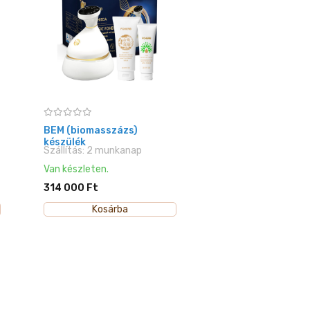
BEM (biomasszázs)
készülék
Szállítás: 2 munkanap
Van készleten.
314 000 Ft
Kosárba