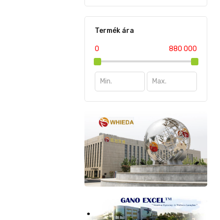
Termék ára
0
880 000