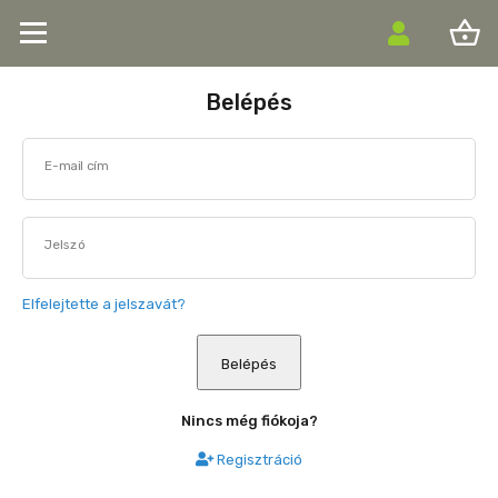
shopping_basket
Belépés
E-mail cím
Jelszó
Elfelejtette a jelszavát?
Belépés
Nincs még fiókoja?
Regisztráció