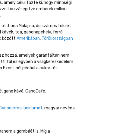
, amely célul tűzte ki, hogy minőségi
zzel hozzásegítve emberek millióit
.
tthona Malajzia, de számos felület
kávék, tea, gabonapehely, forró
ek között
Amerikában
,
Törökországban
tsz hozzá, amelyek garantáltan nem
tt ital és egyben a világkereskedelem
 Excel-nél pédául a cukor- és
é, gano kávé, GanoCafe.
Ganoderma lucidumot
, magyar nevén a
hanem a gombáét is. Míg a