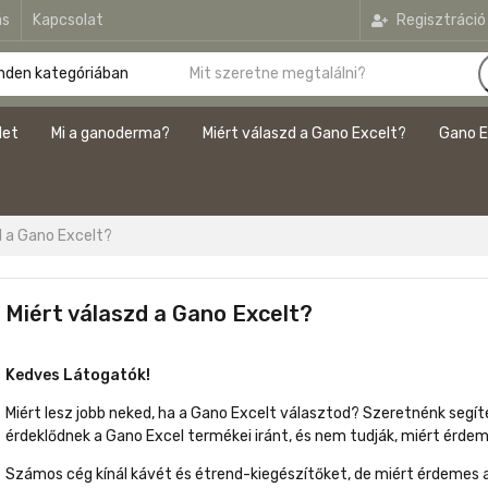
ás
Kapcsolat
Regisztráció
let
Mi a ganoderma?
Miért válaszd a Gano Excelt?
Gano E
d a Gano Excelt?
Miért válaszd a Gano Excelt?
Kedves Látogatók!
Miért lesz jobb neked, ha a Gano Excelt választod? Szeretnénk segít
érdeklődnek a Gano Excel termékei iránt, és nem tudják, miért érdem
Számos cég kínál kávét és étrend-kiegészítőket, de miért érdemes