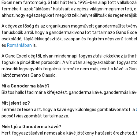
Excel nem fantomcég. Stabil hátterű, 1995-ben alapított vállalkozás
termékeit, azok "áldásos" hatásait az egész világon megismerteti, e
ahhoz, hogy egészségüket megőrízzék, helyreállítsák és regenerálják
A cégvezetőség és az organikusan megművelt ganodermaültetvény o
tanúskodik arról, hogy a ganodermakivonatot tartalmazó Gano Excel 
csokoládé, táplálékkiegészítők, szappan és fogkrém népszerű több
és
Romániában
is.
A Gano Excel cégtől, olyan mindennapi fogyasztási cikkekhez jutha
fognak a pincédben porosodni. A víz után a leggyakrabban fogyaszto
második legnagyobb forgalmú terméke nem más, mint a kávé: a Gano
laktózmentes Gano Classic.
Mi a Ganoderma kávé?
Biztos hallottad már a kifejezést: ganoderma kávé, ganodermás káv
Mit jelent ez?
Természetesen azt, hogy a kávé egy különleges gombakivonatot: a
pecsétviaszgombát tartalmazza.
Miért jó a Ganoderma kávé?
Mert fogyasztásával nemcsak a kávé jótékony hatásait érezheted, 