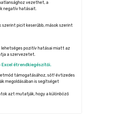
matlansághoz vezethet, a
k negatív hatásait.
 szerint picit keserűbb, mások szerint
 lehetséges pozitív hatásai miatt az
tja a szervezetet.
Excel étrendkiegészítői.
letmód támogatásához, sőt! évtizedes
ák megoldásában is segítséget
atok azt mutatják, hogy a különböző