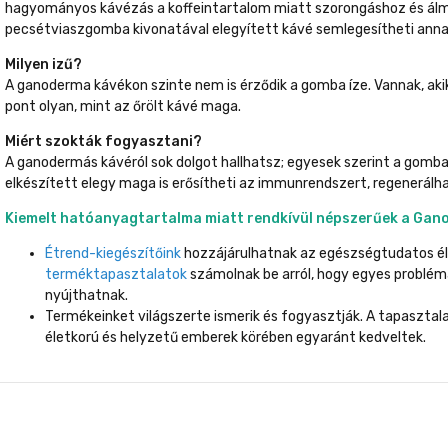
hagyományos kávézás a koffeintartalom miatt szorongáshoz és ál
pecsétviaszgomba kivonatával elegyített kávé semlegesítheti anna
Milyen izű?
A ganoderma kávékon szinte nem is érződik a gomba íze. Vannak, akik
pont olyan, mint az őrölt kávé maga.
Miért szokták fogyasztani?
A ganodermás kávéról sok dolgot hallhatsz; egyesek szerint a gomba
elkészített elegy maga is erősítheti az immunrendszert, regenerálha
Kiemelt hatóanyagtartalma miatt rendkívül népszerűek a Gano 
Étrend-kiegészítőink
hozzájárulhatnak az egészségtudatos é
terméktapasztalatok
számolnak be arról, hogy egyes problém
nyújthatnak.
Termékeinket világszerte ismerik és fogyasztják. A tapasztal
életkorú és helyzetű emberek körében egyaránt kedveltek.