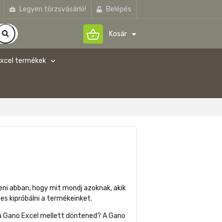
Legyen törzsvásárló!
Belépés
shopping_basket
Kosár
xcel termékek
eni abban, hogy mit mondj azoknak, akik
es kipróbálni a termékeinket.
 a Gano Excel mellett döntened? A Gano