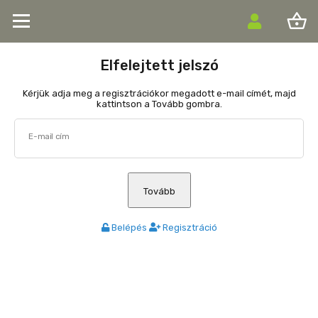
shopping_basket
Elfelejtett jelszó
Kérjük adja meg a regisztrációkor megadott e-mail címét, majd
kattintson a Tovább gombra.
E-mail cím
Tovább
Belépés
Regisztráció