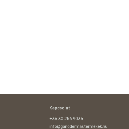
Kapcsolat
+36 30 256 9036
info@ganodermastermekek.hu