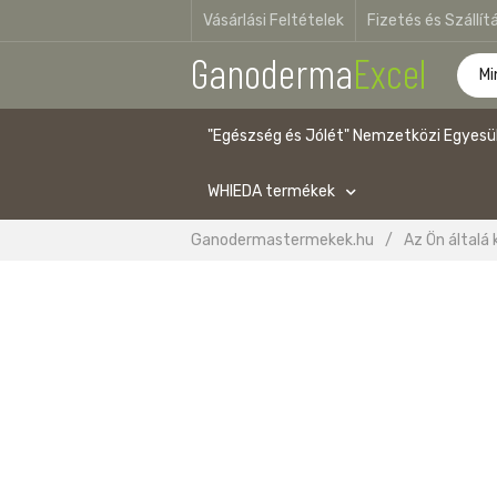
Vásárlási Feltételek
Fizetés és Szállít
Ganoderma
Excel
"Egészség és Jólét" Nemzetközi Egyesü
WHIEDA termékek
Ganodermastermekek.hu
/
Az Ön általá 