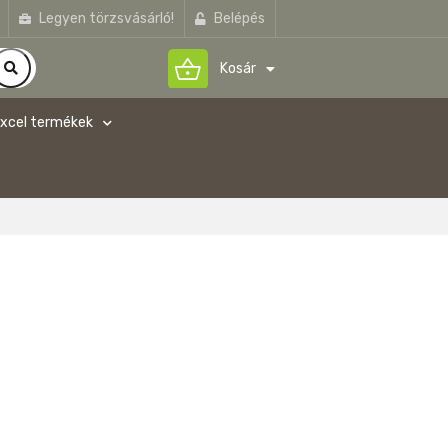
Legyen törzsvásárló!
Belépés
shopping_basket
Kosár
xcel termékek