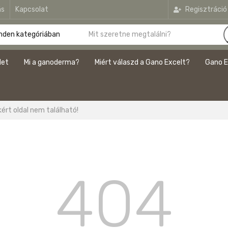
ás
Kapcsolat
Regisztráció
let
Mi a ganoderma?
Miért válaszd a Gano Excelt?
Gano E
kért oldal nem található!
404