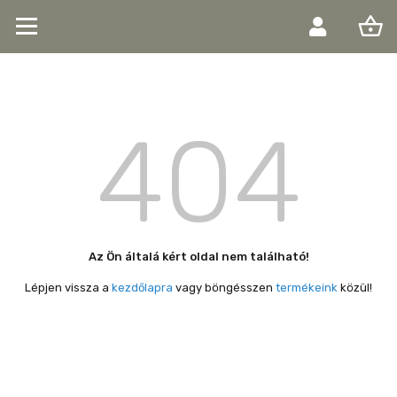
shopping_basket
404
Az Ön általá kért oldal nem található!
Lépjen vissza a
kezdőlapra
vagy böngésszen
termékeink
közül!