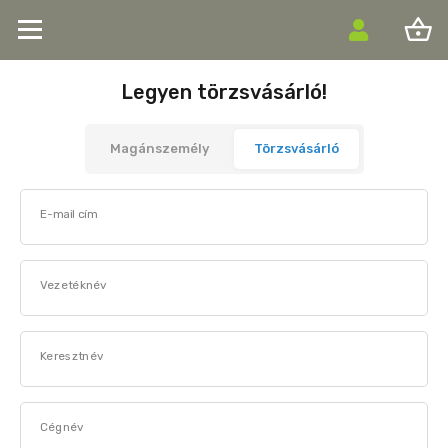
shopping_basket
Legyen törzsvásárló!
Magánszemély
Törzsvásárló
E-mail cím
Vezetéknév
Keresztnév
Cégnév