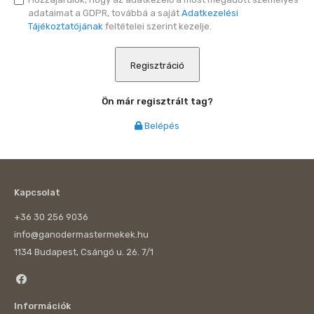
adataimat a GDPR, továbbá a saját
Adatkezelési
Tájékoztatójának
feltételei szerint kezelje.
Regisztráció
Ön már regisztrált tag?
Belépés
Kapcsolat
+36 30 256 9036
info@ganodermastermekek.hu
1134 Budapest, Csángó u. 26. 7/1
Információk