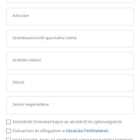
Adószám
Személyazonosító igazolvány száma
Születési dátum
Jelszó
Jelszó megerősítése
Szeretnék hírlevelet kapni az akciókról és újdonságokról.
Elolvastam és elfogadom a
Vásárlási Feltételeket
.
Hozzájárulok, hogy az adatkezelő a most megadott személyes